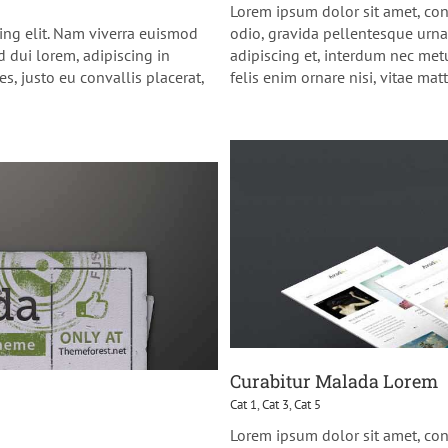
Lorem ipsum dolor sit amet, con
ing elit. Nam viverra euismod
odio, gravida pellentesque urna 
d dui lorem, adipiscing in
adipiscing et, interdum nec metus
es, justo eu convallis placerat,
felis enim ornare nisi, vitae matti
Curabitur Malada Lorem
Cat 1
,
Cat 3
,
Cat 5
Lorem ipsum dolor sit amet, con