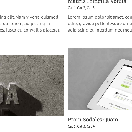
Mauris Fringilla Voluts
Cat 1
,
Cat 2
,
Cat 3
ing elit. Nam viverra euismod
Lorem ipsum dolor sit amet, con
d dui lorem, adipiscing in
odio, gravida pellentesque urna 
es, justo eu convallis placerat,
adipiscing et, interdum nec metus
Proin Sodales Quam
Cat 1
,
Cat 3
,
Cat 4