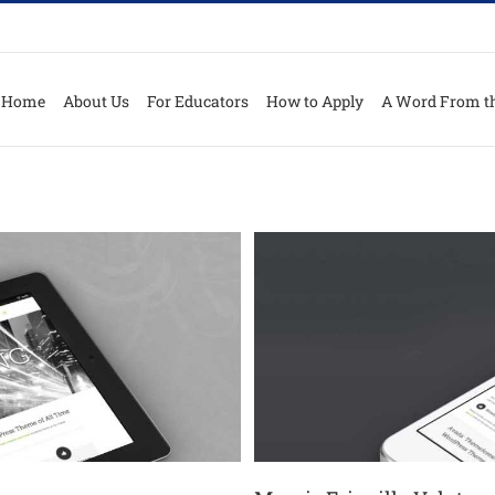
Home
About Us
For Educators
How to Apply
A Word From th