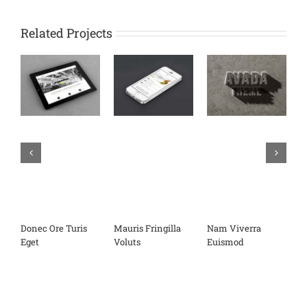
Related Projects
Donec Ore Turis
Mauris Fringilla
Nam Viverra
C
Eget
Voluts
Euismod
L