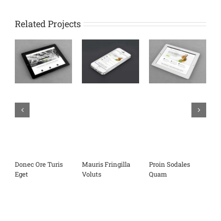
Related Projects
Donec Ore Turis
Mauris Fringilla
Proin Sodales
N
Eget
Voluts
Quam
E